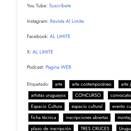
You Tube:
Suscríbete
Instagram:
Revista Al Limite
Facebook:
AL LIMITE
X:
AL LIMITE
Podcast:
Pagina WEB
Etiquetado:
arte
arte contemporáneo
arte 
artistas uruguayos
CONCURSO
convocato
Espacio Cultura
espacio cultural
evento cu
ficha técnica
inscripciones abiertas
montaje
plazo de inscripción
TRES CRUCES
Urugu