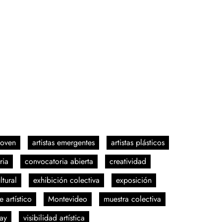
joven
artistas emergentes
artistas plásticos
ria
convocatoria abierta
creatividad
ltural
exhibición colectiva
exposición
 artístico
Montevideo
muestra colectiva
ay
visibilidad artística