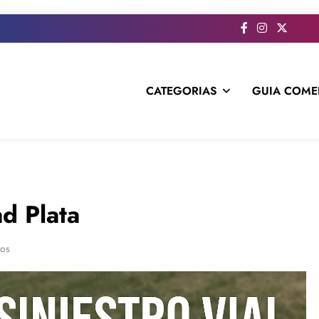
CATEGORIAS
GUIA COME
s todo el contenido e informacion que no entra en la revista im
ad Plata
tos