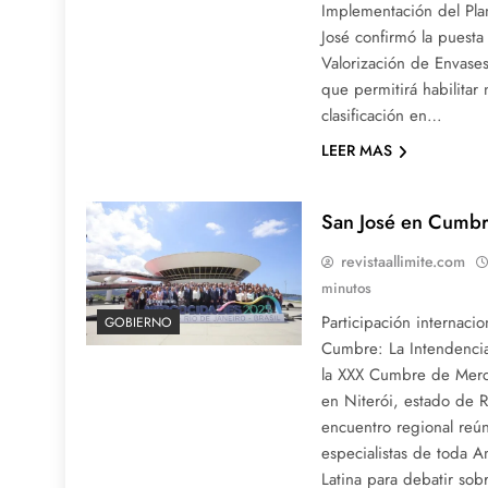
Implementación del Pla
José confirmó la puesta
Valorización de Envases 
que permitirá habilitar
clasificación en…
LEER MAS
San José en Cumb
revistaallimite.com
minutos
Participación internacio
GOBIERNO
Cumbre: La Intendencia
la XXX Cumbre de Merc
en Niterói, estado de Rí
encuentro regional reú
especialistas de toda 
Latina para debatir sob