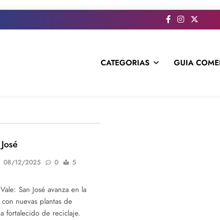
CATEGORIAS
GUIA COME
s todo el contenido e informacion que no entra en la revista im
 José
08/12/2025
0
5
Vale: San José avanza en la
s con nuevas plantas de
a fortalecido de reciclaje.