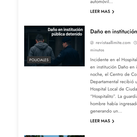
automóvil…
LEER MAS
Daño en institució
revistaallimite.com
minutos
Incidente en el Hospit
POLICIALES
en institución Daño en i
noche, el Centro de C
Departamental recibió 
Hospital Local de Ciud
“Hospitalito”. La guard
hombre había ingresado
generando un…
LEER MAS