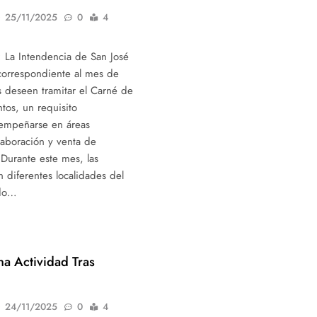
25/11/2025
0
4
 La Intendencia de San José
 correspondiente al mes de
 deseen tramitar el Carné de
tos, un requisito
sempeñarse en áreas
laboración y venta de
 Durante este mes, las
n diferentes localidades del
ndo…
a Actividad Tras
24/11/2025
0
4