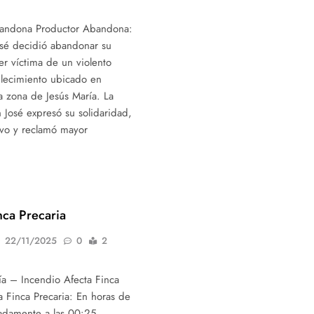
andona Productor Abandona:
sé decidió abandonar su
er víctima de un violento
lecimiento ubicado en
 zona de Jesús María. La
 José expresó su solidaridad,
tivo y reclamó mayor
nca Precaria
22/11/2025
0
2
cía – Incendio Afecta Finca
a Finca Precaria: En horas de
adamente a las 00:25,