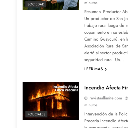
minutos
SOCIEDAD
Resumen- Productor Ab
Un productor de San Jo
trabajo rural luego de s
copamiento en su estab
Camino Guaycurú, en la
Asociación Rural de San
alertó al sector produc
seguridad rural. Un…
LEER MAS
Incendio Afecta Fi
revistaallimite.com
minutos
Intervención de la Poli
POLICIALES
Precaria Incendio Afect
la madrugada, aproxim