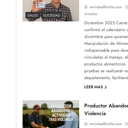
revistaallimite.com
minutos
SALUD
SOCIEDAD
Diciembre 2025 Carné:
confirmó el calendario
diciembre para quienes
Manipulación de Alimen
indispensable para de
vinculadas al manejo, e
productos alimenticios.
pruebas se realizarán e
departamento, facilita
LEER MAS
Productor Abandon
Violencia
revistaallimite.com