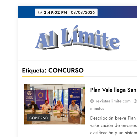
Saltar
2:49:03 PM
08/08/2026
al
contenido
AL LIMITE
Pagina web de la redacción Al Limite publicamo
Etiqueta:
CONCURSO
Plan Vale llega San
revistaallimite.com
minutos
Descripción breve Plan 
GOBIERNO
valorización de envase
clasificación y un sistem