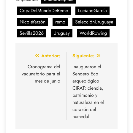
CopaDelMundoDeRemo
LucianoGarcía
NicoleYarzón
remo
SelecciónUruguaya
Sevilla2026
Uruguay
WorldRowing
Navegación
Anterior:
Siguiente:
de
Cronograma del
Inauguraron el
vacunatorio para el
Sendero Eco
entradas
mes de junio
arqueológico
CIRAT: ciencia,
patrimonio y
naturaleza en el
corazón del
humedal