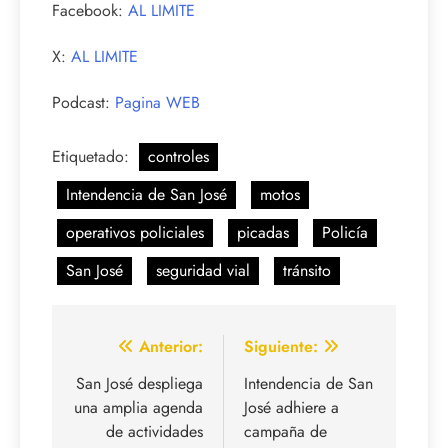
Facebook:
AL LIMITE
X:
AL LIMITE
Podcast:
Pagina WEB
Etiquetado:
controles
Intendencia de San José
motos
operativos policiales
picadas
Policía
San José
seguridad vial
tránsito
Navegación
Anterior:
Siguiente:
de
San José despliega
Intendencia de San
una amplia agenda
José adhiere a
entradas
de actividades
campaña de