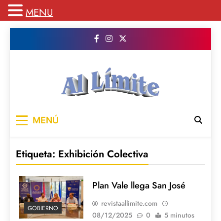
MENU
Saltar
al
contenido
AL LIMITE
Pagina web de la redacción Al Limite
MENÚ
publicamos todo el contenido e informacion
que no entra en la revista impresa para
mantenerte informado en todo momento
Etiqueta:
Exhibición Colectiva
Plan Vale llega San José
revistaallimite.com
GOBIERNO
08/12/2025
0
5 minutos