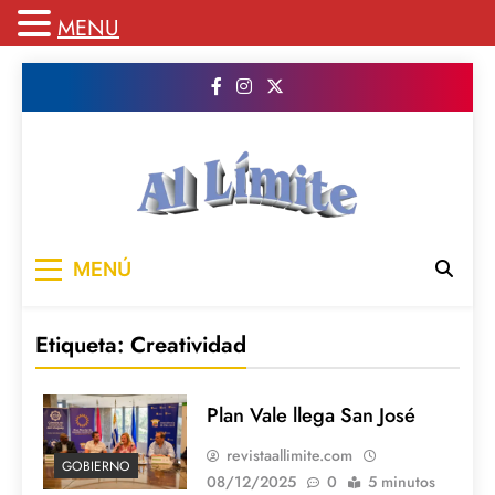
MENU
Saltar
al
contenido
AL LIMITE
Pagina web de la redacción Al Limite
MENÚ
publicamos todo el contenido e informacion
que no entra en la revista impresa para
mantenerte informado en todo momento
Etiqueta:
Creatividad
Plan Vale llega San José
revistaallimite.com
GOBIERNO
08/12/2025
0
5 minutos