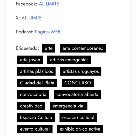
Facebook:
AL LIMITE
X:
AL LIMITE
Podcast:
Pagina WEB
Etiquetado:
arte
arte contemporáneo
arte joven
artistas emergentes
artistas plásticos
artistas uruguayos
Ciudad del Plata
CONCURSO
convocatoria
convocatoria abierta
creatividad
emergencia vial
Espacio Cultura
espacio cultural
evento cultural
exhibición colectiva