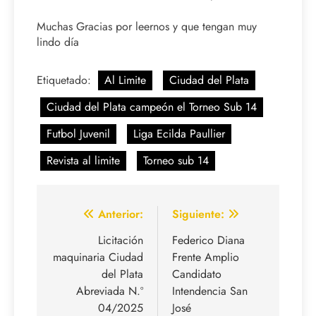
Muchas Gracias por leernos y que tengan muy
lindo día
Etiquetado:
Al Limite
Ciudad del Plata
Ciudad del Plata campeón el Torneo Sub 14
Futbol Juvenil
Liga Ecilda Paullier
Revista al limite
Torneo sub 14
Navegación
Anterior:
Siguiente:
de
Licitación
Federico Diana
maquinaria Ciudad
Frente Amplio
entradas
del Plata
Candidato
Abreviada N.º
Intendencia San
04/2025
José