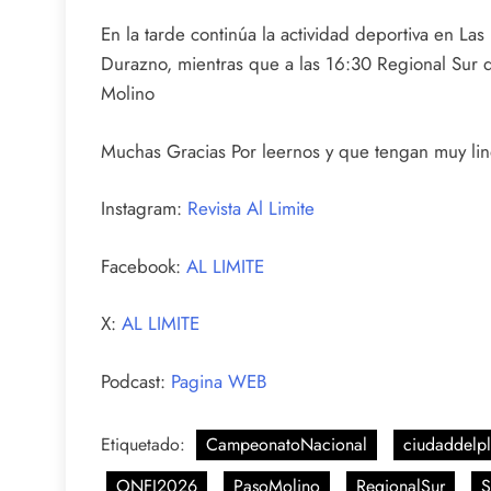
En la tarde continúa la actividad deportiva en La
Durazno, mientras que a las 16:30 Regional Sur di
Molino
Muchas Gracias Por leernos y que tengan muy lind
Instagram:
Revista Al Limite
Facebook:
AL LIMITE
X:
AL LIMITE
Podcast:
Pagina WEB
Etiquetado:
CampeonatoNacional
ciudaddelpl
ONFI2026
PasoMolino
RegionalSur
S