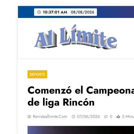
Saltar
10:37:02 AM
08/08/2026
al
contenido
AL LIMITE
Pagina web de la redacción Al Limite publicamo
DEPORTE
Comenzó el Campeonat
de liga Rincón
Revistaallimite.com
07/06/2026
0
5 Minu