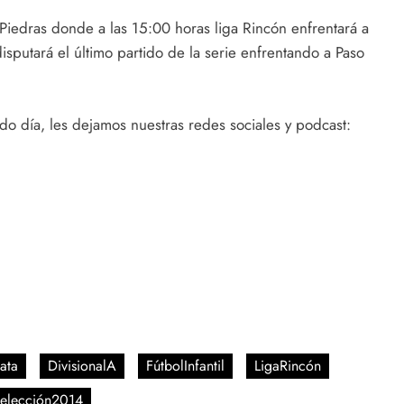
s Piedras donde a las 15:00 horas liga Rincón enfrentará a
sputará el último partido de la serie enfrentando a Paso
o día, les dejamos nuestras redes sociales y podcast:
ata
DivisionalA
FútbolInfantil
LigaRincón
elección2014