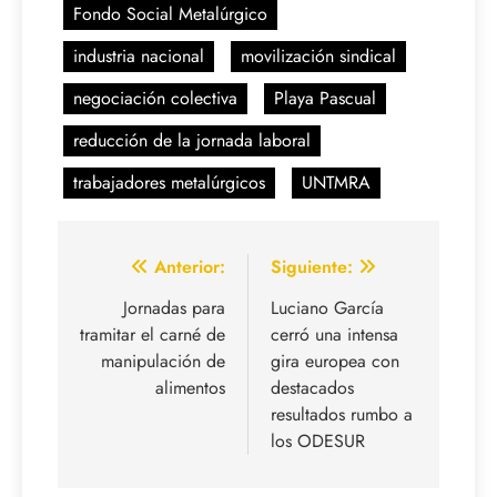
Fondo Social Metalúrgico
industria nacional
movilización sindical
negociación colectiva
Playa Pascual
reducción de la jornada laboral
trabajadores metalúrgicos
UNTMRA
Navegación
Anterior:
Siguiente:
de
Jornadas para
Luciano García
tramitar el carné de
cerró una intensa
entradas
manipulación de
gira europea con
alimentos
destacados
resultados rumbo a
los ODESUR