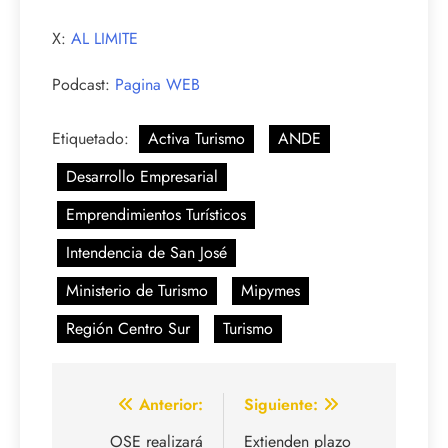
X:
AL LIMITE
Podcast:
Pagina WEB
Etiquetado:
Activa Turismo
ANDE
Desarrollo Empresarial
Emprendimientos Turísticos
Intendencia de San José
Ministerio de Turismo
Mipymes
Región Centro Sur
Turismo
Navegación
Anterior:
Siguiente:
de
OSE realizará
Extienden plazo