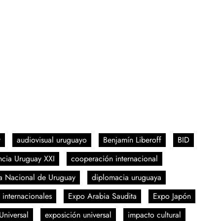
y
audiovisual uruguayo
Benjamín Liberoff
BID
ncia Uruguay XXI
cooperación internacional
a Nacional de Uruguay
diplomacia uruguaya
 internacionales
Expo Arabia Saudita
Expo Japón
Universal
exposición universal
impacto cultural