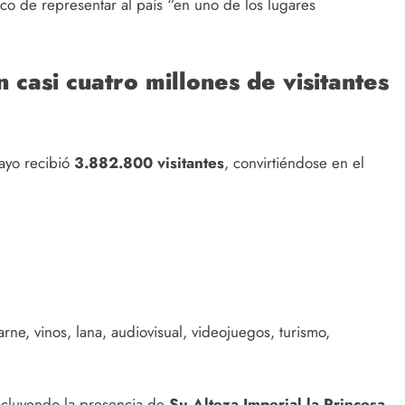
co de representar al país “en uno de los lugares
casi cuatro millones de visitantes
uayo recibió
3.882.800 visitantes
, convirtiéndose en el
ne, vinos, lana, audiovisual, videojuegos, turismo,
 incluyendo la presencia de
Su Alteza Imperial la Princesa