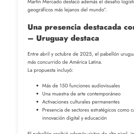
Martín Mercado destacó además el desafío logísti
geográficos más lejanos del mundo”.
Una presencia destacada con 
– Uruguay destaca
Entre abril y octubre de 2025, el pabellón urug
más concurrido de América Latina.
La propuesta incluyó:
Más de 150 funciones audiovisuales
Una muestra de arte contemporáneo
Activaciones culturales permanentes
Presencia de sectores estratégicos como car
innovación digital y educación
El pabellón recibió además visitas de alto nivel,