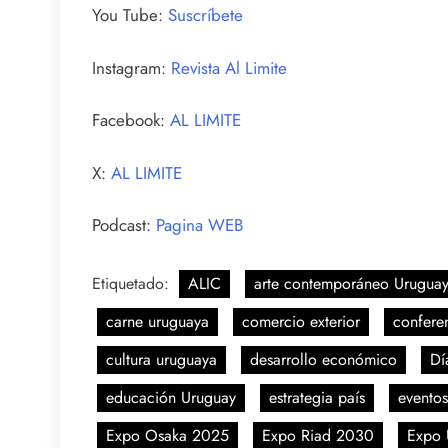
You Tube:
Suscríbete
Instagram:
Revista Al Limite
Facebook:
AL LIMITE
X:
AL LIMITE
Podcast:
Pagina WEB
Etiquetado:
ALIC
arte contemporáneo Urugua
carne uruguaya
comercio exterior
confere
cultura uruguaya
desarrollo económico
Dí
educación Uruguay
estrategia país
eventos
Expo Osaka 2025
Expo Riad 2030
Expo 