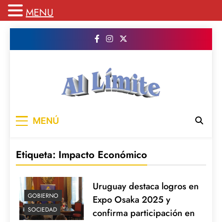
MENU
Saltar
al
contenido
AL LIMITE
Pagina web de la redacción Al Limite
MENÚ
publicamos todo el contenido e informacion
que no entra en la revista impresa para
mantenerte informado en todo momento
Etiqueta:
Impacto Económico
Uruguay destaca logros en
GOBIERNO
Expo Osaka 2025 y
SOCIEDAD
confirma participación en