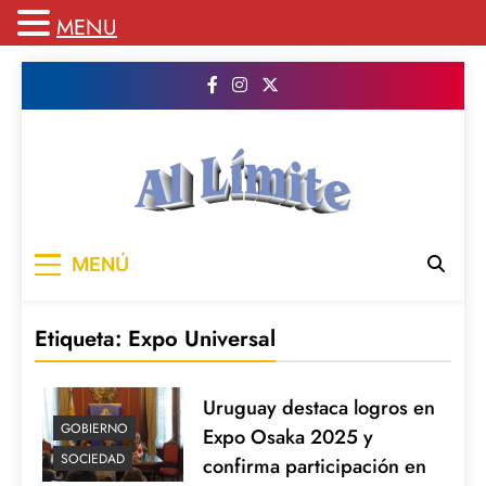
MENU
Saltar
al
contenido
AL LIMITE
Pagina web de la redacción Al Limite
MENÚ
publicamos todo el contenido e informacion
que no entra en la revista impresa para
mantenerte informado en todo momento
Etiqueta:
Expo Universal
Uruguay destaca logros en
GOBIERNO
Expo Osaka 2025 y
SOCIEDAD
confirma participación en