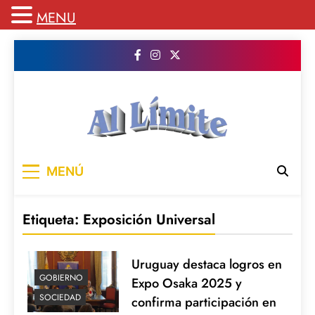
MENU
Saltar
al
contenido
AL LIMITE
Pagina web de la redacción Al Limite
MENÚ
publicamos todo el contenido e informacion
que no entra en la revista impresa para
mantenerte informado en todo momento
Etiqueta:
Exposición Universal
Uruguay destaca logros en
GOBIERNO
Expo Osaka 2025 y
SOCIEDAD
confirma participación en