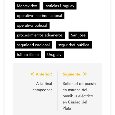
Montevideo
noticias Uruguay
operativo interinstitucional
operativo policial
procedimientos aduaneros
San José
seguridad nacional
seguridad pública
tráfico ilícito
Uruguay
Navegación
Anterior:
Siguiente:
de
A la final
Solicitud de puesta
campeonas
en marcha del
entradas
ómnibus eléctrico
en Ciudad del
Plata