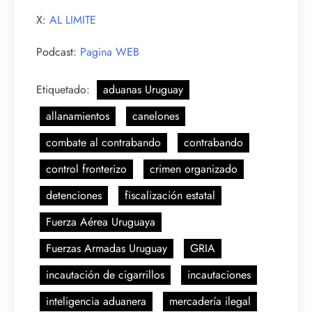
X:
AL LIMITE
Podcast:
Pagina WEB
Etiquetado:
aduanas Uruguay
allanamientos
canelones
combate al contrabando
contrabando
control fronterizo
crimen organizado
detenciones
fiscalización estatal
Fuerza Aérea Uruguaya
Fuerzas Armadas Uruguay
GRIA
incautación de cigarrillos
incautaciones
inteligencia aduanera
mercadería ilegal