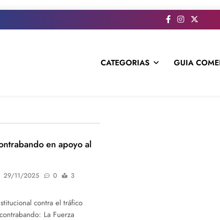
CATEGORIAS
GUIA COME
s todo el contenido e informacion que no entra en la revista im
ontrabando en apoyo al
29/11/2025
0
3
titucional contra el tráfico
a contrabando: La Fuerza