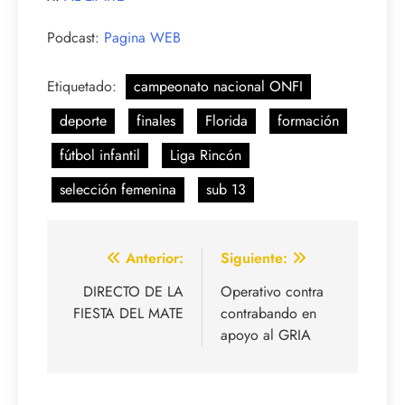
Podcast:
Pagina WEB
Etiquetado:
campeonato nacional ONFI
deporte
finales
Florida
formación
fútbol infantil
Liga Rincón
selección femenina
sub 13
Navegación
Anterior:
Siguiente:
de
DIRECTO DE LA
Operativo contra
FIESTA DEL MATE
contrabando en
entradas
apoyo al GRIA