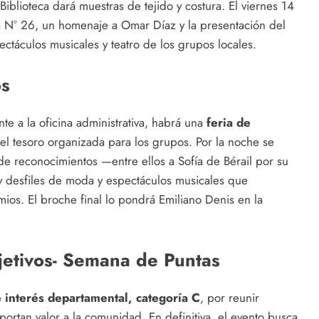
Biblioteca dará muestras de tejido y costura. El viernes 14
la N° 26, un homenaje a Omar Díaz y la presentación del
táculos musicales y teatro de los grupos locales.
os
te a la oficina administrativa, habrá una
feria de
l tesoro organizada para los grupos. Por la noche se
 de reconocimientos —entre ellos a Sofía de Bérail por su
 y desfiles de moda y espectáculos musicales que
ios. El broche final lo pondrá Emiliano Denis en la
bjetivos- Semana de Puntas
 interés departamental, categoría C
, por reunir
aportan valor a la comunidad. En definitiva, el evento busca