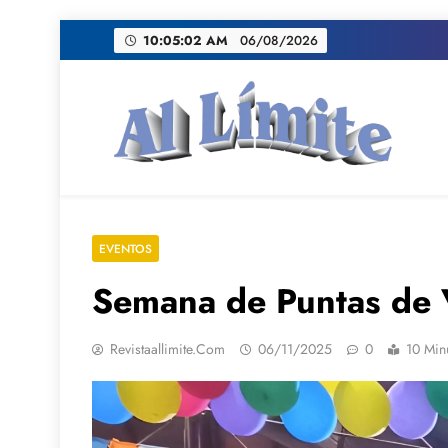
Saltar
10:05:04 AM
06/08/2026
al
contenido
AL LIMITE
Pagina web de la redacción Al Limite publicamo
EVENTOS
Semana de Puntas de
Revistaallimite.com
06/11/2025
0
10 Min