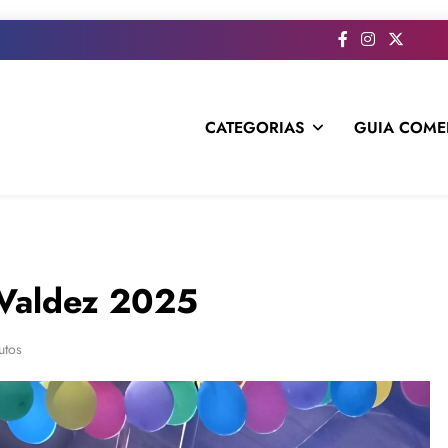
CATEGORIAS
GUIA COME
s todo el contenido e informacion que no entra en la revista im
 Valdez 2025
utos