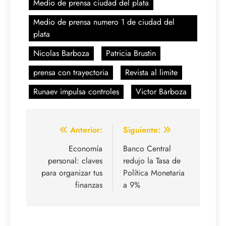
Medio de prensa ciudad del plata
Medio de prensa numero 1 de ciudad del
plata
Nicolas Barboza
Patricia Brustin
prensa con trayectoria
Revista al limite
Runaev impulsa controles
Victor Barboza
Navegación
Anterior:
Siguiente:
de
Economía
Banco Central
personal: claves
redujo la Tasa de
entradas
para organizar tus
Política Monetaria
finanzas
a 9%