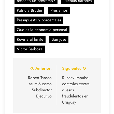
nesecito un prestamo?
Nicolas Barboza
Patricia Brustin
Prestamos
Presupuesto y porcentajes
Que es la economia personal
Revista al limite
San jose
Victor Barboza
Navegación
Anterior:
Siguiente:
de
Robert Taroco
Runaev impulsa
asumió como
controles contra
entradas
Subdirector
quesos
Ejecutivo
fraudulentos en
Uruguay