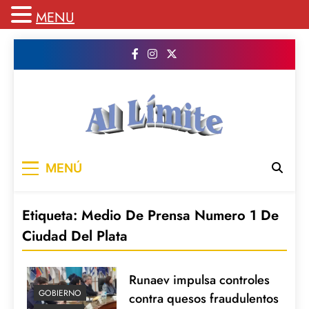
MENU
Saltar
al
contenido
AL LIMITE
Pagina web de la redacción Al Limite
MENÚ
publicamos todo el contenido e informacion
que no entra en la revista impresa para
mantenerte informado en todo momento
Etiqueta:
Medio De Prensa Numero 1 De
Ciudad Del Plata
Runaev impulsa controles
GOBIERNO
contra quesos fraudulentos