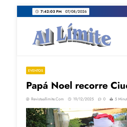
Saltar
7:42:05 PM
07/08/2026
al
contenido
AL LIMITE
Pagina web de la redacción Al Limite publicamo
EVENTOS
Papá Noel recorre Ciu
Revistaallimite.com
19/12/2025
0
5 Minu