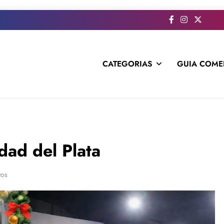
CATEGORIAS
GUIA COME
s todo el contenido e informacion que no entra en la revista im
dad del Plata
tos