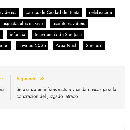
avideñas
barrios de Ciudad del Plata
celebración
espectáculos en vivo
espíritu navideño
a
infancia
Intendencia de San José
idad
navidad 2025
Papá Noel
San José
or:
Siguiente:
ria
Se avanza en infraestructura y se dan pasos para la
concreción del juzgado letrado