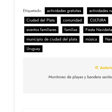
Etiquetado:
actividades gratuitas
actividades n
Ciudad del Plata
comunidad
CULTURA
eventos familiares
familias
Fiesta Navideñ
municipio de ciudad del plata
música
Nav
Uruguay
Navegación
Anteri
de
Monitoreo de playas y bandera sanita
entradas