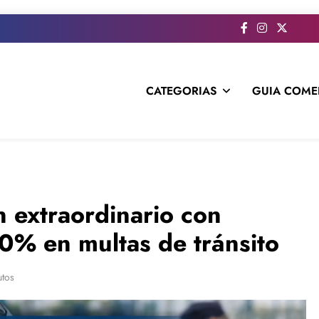
CATEGORIAS
GUIA COME
s todo el contenido e informacion que no entra en la revista im
n extraordinario con
0% en multas de tránsito
utos