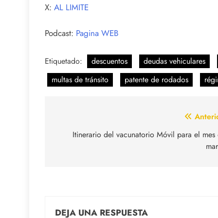
X:
AL LIMITE
Podcast:
Pagina WEB
Etiquetado:
descuentos
deudas vehiculares
multas de tránsito
patente de rodados
régi
Navegación
Anteri
de
Itinerario del vacunatorio Móvil para el mes
mar
entradas
DEJA UNA RESPUESTA