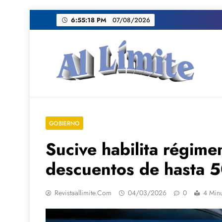
Saltar
6:55:20 PM
07/08/2026
al
contenido
AL LIMITE
Pagina web de la redacción Al Limite publicamo
GOBIERNO
Sucive habilita régime
descuentos de hasta 5
Revistaallimite.com
04/03/2026
0
4 Min