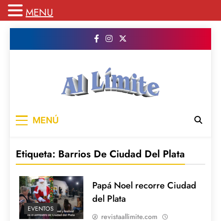
MENU
Saltar
al
contenido
AL LIMITE
Pagina web de la redacción Al Limite
MENÚ
publicamos todo el contenido e informacion
que no entra en la revista impresa para
mantenerte informado en todo momento
Etiqueta:
Barrios De Ciudad Del Plata
Papá Noel recorre Ciudad
del Plata
EVENTOS
revistaallimite.com