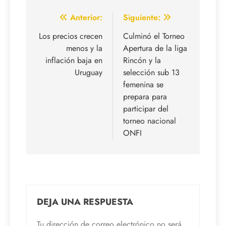
Navegación
Anterior:
Siguiente:
de
Los precios crecen
Culminó el Torneo
menos y la
Apertura de la liga
entradas
inflación baja en
Rincón y la
Uruguay
selección sub 13
femenina se
prepara para
participar del
torneo nacional
ONFI
DEJA UNA RESPUESTA
Tu dirección de correo electrónico no será