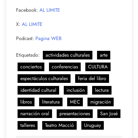
Facebook:
AL LIMITE
X:
AL LIMITE
Podcast:
Pagina WEB
Etiquetado:
actividades culturales
arte
conciertos
conferencias
CULTURA
espectáculos culturales
feria del libro
identidad cultural
inclusión
lectura
libros
literatura
MEC
migración
narración oral
presentaciones
San José
talleres
Teatro Macció
Uruguay