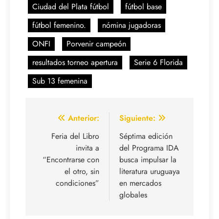
Ciudad del Plata fútbol
fútbol base
fútbol femenino.
nómina jugadoras
ONFI
Porvenir campeón
resultados torneo apertura
Serie 6 Florida
Sub 13 femenina
Navegación
Anterior:
Siguiente:
de
Feria del Libro
Séptima edición
invita a
del Programa IDA
entradas
“Encontrarse con
busca impulsar la
el otro, sin
literatura uruguaya
condiciones”
en mercados
globales