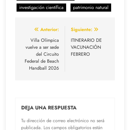
investigación científica
patrimonio natural
Navegación
Anterior:
Siguiente:
de
Villa Olímpica
ITINERARIO DE
vuelve a ser sede
VACUNACIÓN
entradas
del Circuito
FEBRERO
Federal de Beach
Handball 2026
DEJA UNA RESPUESTA
Tu dirección de correo electrónico no será
publicada.
Los campos obligatorios están