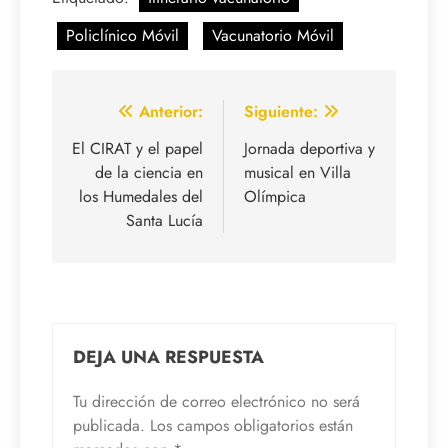
Policlínico Móvil
Vacunatorio Móvil
Navegación
Anterior:
Siguiente:
de
El CIRAT y el papel
Jornada deportiva y
de la ciencia en
musical en Villa
entradas
los Humedales del
Olímpica
Santa Lucía
DEJA UNA RESPUESTA
Tu dirección de correo electrónico no será
publicada.
Los campos obligatorios están