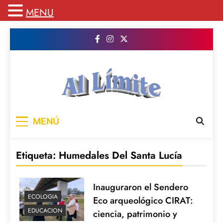
MENU
Saltar
al
contenido
AL LIMITE
Pagina web de la redacción Al Limite
MENÚ
publicamos todo el contenido e informacion
que no entra en la revista impresa para
mantenerte informado en todo momento
Etiqueta:
Humedales Del Santa Lucía
Inauguraron el Sendero
ECOLOGIA
Eco arqueológico CIRAT:
EDUCACION
ciencia, patrimonio y