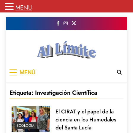
MENU
Saltar
al
contenido
AL LIMITE
Pagina web de la redacción Al Limite
MENÚ
publicamos todo el contenido e informacion
que no entra en la revista impresa para
mantenerte informado en todo momento
Etiqueta:
Investigación Científica
El CIRAT y el papel de la
ciencia en los Humedales
ECOLOGIA
del Santa Lucía