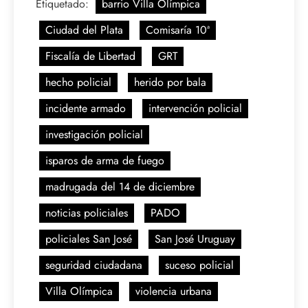
Etiquetado:
barrio Villa Olímpica
Ciudad del Plata
Comisaría 10ª
Fiscalía de Libertad
GRT
hecho policial
herido por bala
incidente armado
intervención policial
investigación policial
isparos de arma de fuego
madrugada del 14 de diciembre
noticias policiales
PADO
policiales San José
San José Uruguay
seguridad ciudadana
suceso policial
Villa Olímpica
violencia urbana