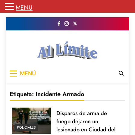
MENU
Saltar
al
contenido
AL LIMITE
Pagina web de la redacción Al Limite
MENÚ
publicamos todo el contenido e informacion
que no entra en la revista impresa para
mantenerte informado en todo momento
Etiqueta:
Incidente Armado
Disparos de arma de
fuego dejaron un
POLICIALES
lesionado en Ciudad del