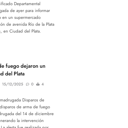
ficado Departamental
gada de ayer para informar
to en un supermercado
ión de avenida Río de la Plata
g, en Ciudad del Plata.
de fuego dejaron un
d del Plata
15/12/2025
0
4
a madrugada Disparos de
 disparos de arma de fuego
adrugada del 14 de diciembre
enerando la intervención
 La alerta fue realizada por