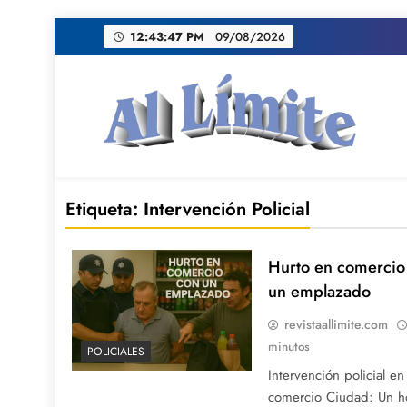
Saltar
12:43:48 PM
09/08/2026
al
contenido
AL LIMITE
Pagina web de la redacción Al Limite publicamo
Etiqueta:
Intervención Policial
Hurto en comercio 
un emplazado
revistaallimite.com
minutos
POLICIALES
Intervención policial e
comercio Ciudad: Un h