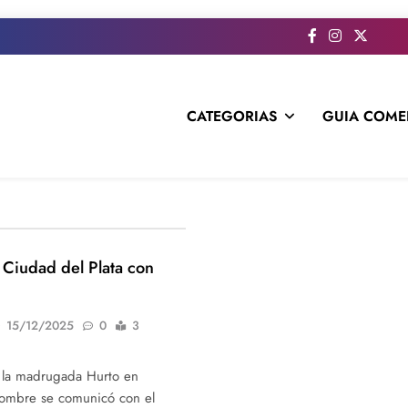
CATEGORIAS
GUIA COME
s todo el contenido e informacion que no entra en la revista im
Ciudad del Plata con
15/12/2025
0
3
n la madrugada Hurto en
ombre se comunicó con el