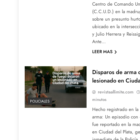
Centro de Comando Uni
(C.C.U.D.) en la madru
sobre un presunto hur
ubicado en la intersecc
y Julio Herrera y Reissi
Ante…
LEER MAS
Disparos de arma 
lesionado en Ciuda
revistaallimite.com
minutos
POLICIALES
Hecho registrado en l
arma: Un episodio con
fue reportado en la m
en Ciudad del Plata, g
inmediata de la Policía.