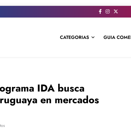
CATEGORIAS
GUIA COME
s todo el contenido e informacion que no entra en la revista im
Programa IDA busca
 uruguaya en mercados
tos