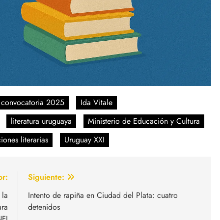
convocatoria 2025
Ida Vitale
literatura uruguaya
Ministerio de Educación y Cultura
iones literarias
Uruguay XXI
or:
Siguiente:
 la
Intento de rapiña en Ciudad del Plata: cuatro
ara
detenidos
NFI