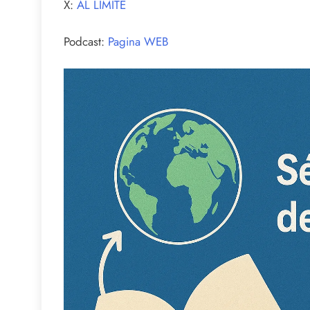
X:
AL LIMITE
Podcast:
Pagina WEB