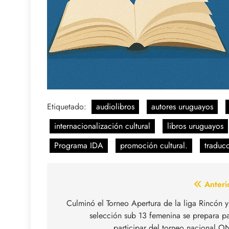
Etiquetado:
audiolibros
autores uruguayos
internacionalización cultural
libros uruguayos
Programa IDA
promoción cultural.
traducc
Navegación
Anteri
de
Culminó el Torneo Apertura de la liga Rincón y
selección sub 13 femenina se prepara p
entradas
participar del torneo nacional O