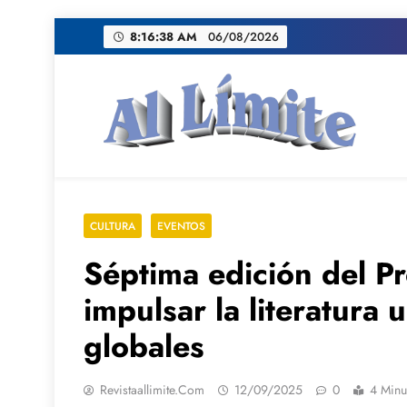
Saltar
8:16:40 AM
06/08/2026
al
contenido
AL LIMITE
Pagina web de la redacción Al Limite publicamo
CULTURA
EVENTOS
Séptima edición del 
impulsar la literatura
globales
Revistaallimite.com
12/09/2025
0
4 Minu