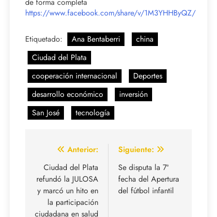
de forma completa
https://www.facebook.com/share/v/1M3YHHByQZ/
Etiquetado:
Ana Bentaberri
china
Ciudad del Plata
cooperación internacional
Deportes
desarrollo económico
inversión
San José
tecnología
Navegación
Anterior:
Siguiente:
de
Ciudad del Plata
Se disputa la 7ª
refundó la JULOSA
fecha del Apertura
entradas
y marcó un hito en
del fútbol infantil
la participación
ciudadana en salud