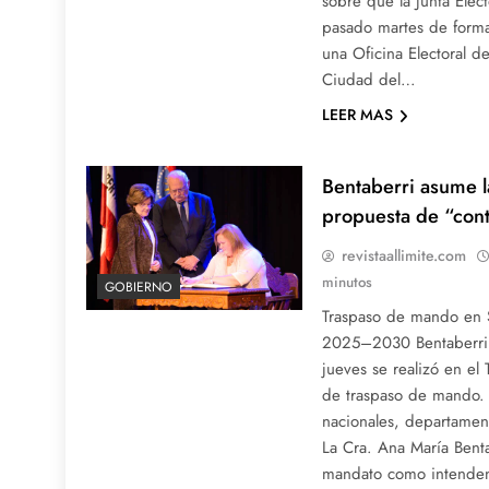
sobre que la Junta Elect
pasado martes de forma 
una Oficina Electoral 
Ciudad del…
LEER MAS
Bentaberri asume l
propuesta de “con
revistaallimite.com
minutos
GOBIERNO
Traspaso de mando en S
2025–2030 Bentaberri 
jueves se realizó en el 
de traspaso de mando. 
nacionales, departament
La Cra. Ana María Bent
mandato como intenden