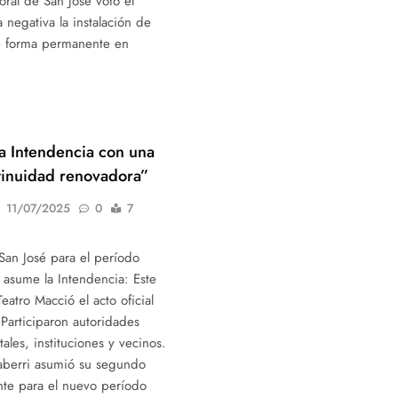
oral de San José votó el
negativa la instalación de
de forma permanente en
a Intendencia con una
tinuidad renovadora”
11/07/2025
0
7
an José para el período
asume la Intendencia: Este
Teatro Macció el acto oficial
Participaron autoridades
ales, instituciones y vecinos.
aberri asumió su segundo
te para el nuevo período