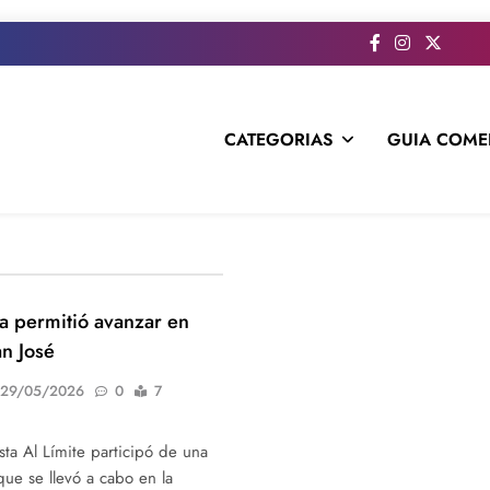
CATEGORIAS
GUIA COME
s todo el contenido e informacion que no entra en la revista im
na permitió avanzar en
n José
29/05/2026
0
7
sta Al Límite participó de una
ue se llevó a cabo en la