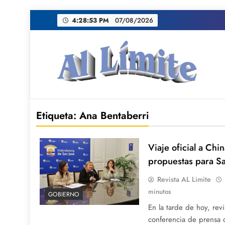
Saltar
4:28:54 PM
07/08/2026
al
contenido
AL LIMITE
Pagina web de la redacción Al Limite publicamo
Etiqueta:
Ana Bentaberri
Viaje oficial a Chi
propuestas para Sa
Revista AL Limite
minutos
GOBIERNO
En la tarde de hoy, revi
conferencia de prensa q