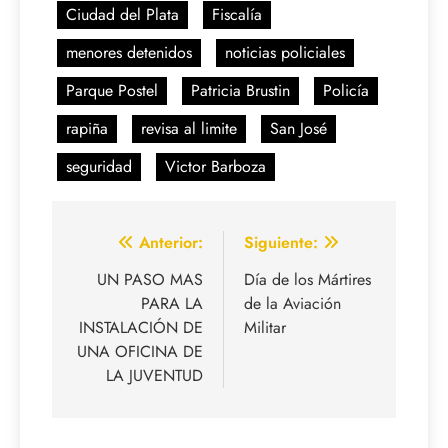
Ciudad del Plata
Fiscalía
menores detenidos
noticias policiales
Parque Postel
Patricia Brustin
Policía
rapiña
revisa al limite
San José
seguridad
Victor Barboza
Navegación
Anterior:
Siguiente:
de
UN PASO MAS
Día de los Mártires
PARA LA
de la Aviación
entradas
INSTALACIÓN DE
Militar
UNA OFICINA DE
LA JUVENTUD