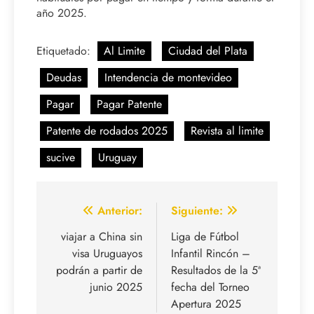
año 2025.
Etiquetado:
Al Limite
Ciudad del Plata
Deudas
Intendencia de montevideo
Pagar
Pagar Patente
Patente de rodados 2025
Revista al limite
sucive
Uruguay
Navegación
Anterior:
Siguiente:
de
viajar a China sin
Liga de Fútbol
visa Uruguayos
Infantil Rincón –
entradas
podrán a partir de
Resultados de la 5ª
junio 2025
fecha del Torneo
Apertura 2025