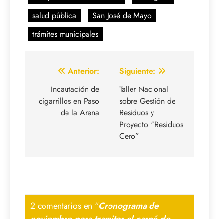
salud pública
San José de Mayo
trámites municipales
Navegación
Anterior:
Siguiente:
de
Incautación de
Taller Nacional
cigarrillos en Paso
sobre Gestión de
entradas
de la Arena
Residuos y
Proyecto “Residuos
Cero”
2 comentarios en “
Cronograma de
noviembre para tramitar el carné de