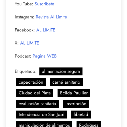
You Tube:
Suscríbete
Instagram:
Revista Al Limite
Facebook:
AL LIMITE
X:
AL LIMITE
Podcast:
Pagina WEB
Etiquetado:
alimentación segura
capacitación
carné sanitario
Ciudad del Plata
Ecilda Paullier
evaluación sanitaria
inscripción
Intendencia de San José
libertad
manipulación de alimentos
Rodríguez