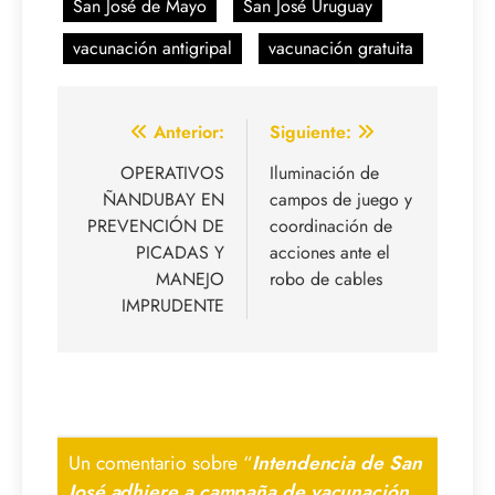
San José de Mayo
San José Uruguay
vacunación antigripal
vacunación gratuita
Navegación
Anterior:
Siguiente:
de
OPERATIVOS
Iluminación de
ÑANDUBAY EN
campos de juego y
entradas
PREVENCIÓN DE
coordinación de
PICADAS Y
acciones ante el
MANEJO
robo de cables
IMPRUDENTE
Un comentario sobre “
Intendencia de San
José adhiere a campaña de vacunación