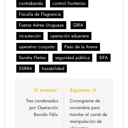
contrabando
control fronterizo
Fiscalía de Flagrancia
Fuerza Aérea Uruguaya
GRIA
incautación
operación aduanera
operativo conjunto
Paso de la Arena
Sandra Fleitas
seguridad pública
SIFA
SSRRA
trazabilidad
Navegación
Anterior:
Siguiente:
de
Tres condenados
Cronograma de
por Operación
noviembre para
entradas
Barrido Félix
tramitar el carné de
manipulación de