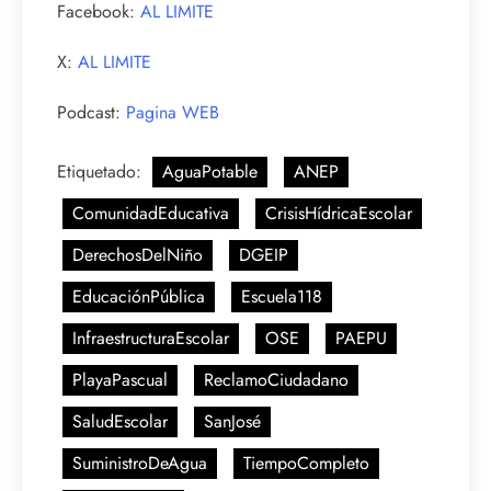
Facebook:
AL LIMITE
X:
AL LIMITE
Podcast:
Pagina WEB
Etiquetado:
AguaPotable
ANEP
ComunidadEducativa
CrisisHídricaEscolar
DerechosDelNiño
DGEIP
EducaciónPública
Escuela118
InfraestructuraEscolar
OSE
PAEPU
PlayaPascual
ReclamoCiudadano
SaludEscolar
SanJosé
SuministroDeAgua
TiempoCompleto