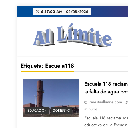
Saltar
6:17:01 AM
06/08/2026
al
contenido
AL LIMITE
Pagina web de la redacción Al Limite publicamo
Etiqueta:
Escuela118
Escuela 118 reclam
la falta de agua po
revistaallimite.com
minutos
EDUCACION
GOBIERNO
Escuela 118 reclama so
educativa de la Escuela