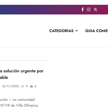
CATEGORIAS
GUIA COME
s todo el contenido e informacion que no entra en la revista im
a solución urgente por
table
15/11/2025
0
6
lución – La comunidad
 N°118 de Villa Olímpica