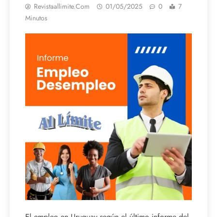
Revistaallimite.com
01/05/2025
0
7
Minutos
El empleo en Uruguay según el último informe del