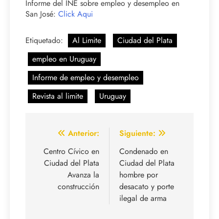
Informe del INE sobre empleo y desempleo en
San José:
Click Aqui
Etiquetado:
Al Limite
Ciudad del Plata
empleo en Uruguay
Informe de empleo y desempleo
Revista al limite
Uruguay
Navegación
Anterior:
Siguiente:
de
Centro Cívico en
Condenado en
Ciudad del Plata
Ciudad del Plata
entradas
Avanza la
hombre por
construcción
desacato y porte
ilegal de arma