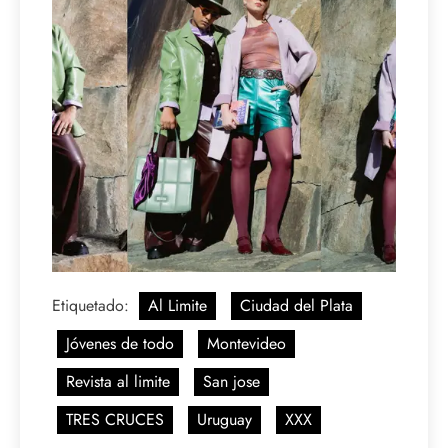
Etiquetado:
Al Limite
Ciudad del Plata
Jóvenes de todo
Montevideo
Revista al limite
San jose
TRES CRUCES
Uruguay
XXX