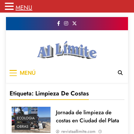
MENU
Saltar
al
contenido
AL LIMITE
Pagina web de la redacción Al Limite
MENÚ
publicamos todo el contenido e informacion
que no entra en la revista impresa para
mantenerte informado en todo momento
Etiqueta:
Limpieza De Costas
Jornada de limpieza de
ECOLOGIA
costas en Ciudad del Plata
OBRAS
revistaallimite.com