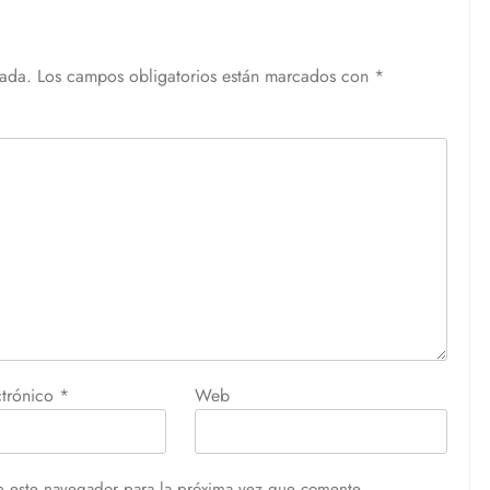
cada.
Los campos obligatorios están marcados con
*
ctrónico
*
Web
n este navegador para la próxima vez que comente.