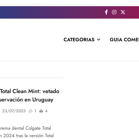
CATEGORIAS
GUIA COME
s todo el contenido e informacion que no entra en la revista im
Total Clean Mint: vetado
bservación en Uruguay
23/07/2025
1
4
crema dental Colgate Total
 2024 tras la versión Total