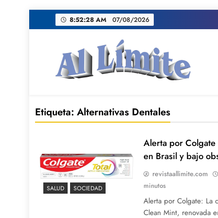
Saltar
8:52:28 AM
07/08/2026
al
contenido
AL LIMITE
Pagina web de la redacción Al Limite publicamo
Etiqueta:
Alternativas Dentales
Alerta por Colgate 
en Brasil y bajo o
revistaallimite.com
minutos
SALUD
SOCIEDAD
Alerta por Colgate: La 
Clean Mint, renovada en