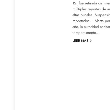
12, fue retirada del m
múltiples reportes de a
aftas bucales. Suspensi
reportados – Alerta po
año, la autoridad sanita
temporalmente…
LEER MAS