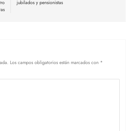
tro
jubilados y pensionistas
ras
cada.
Los campos obligatorios están marcados con
*