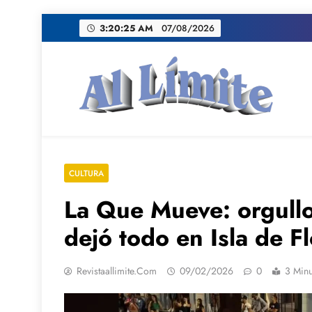
Saltar
3:20:26 AM
07/08/2026
al
contenido
AL LIMITE
Pagina web de la redacción Al Limite publicamo
CULTURA
La Que Mueve: orgullo
dejó todo en Isla de F
Revistaallimite.com
09/02/2026
0
3 Minu