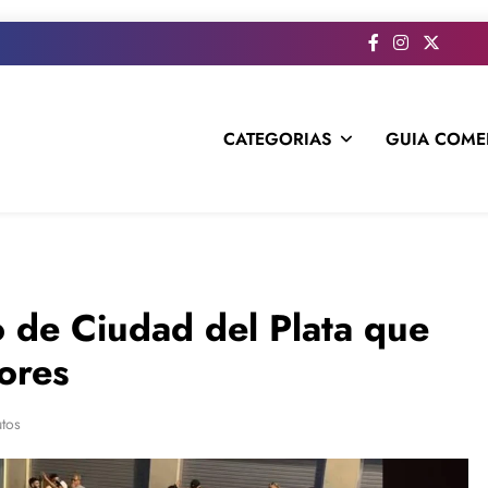
CATEGORIAS
GUIA COME
s todo el contenido e informacion que no entra en la revista im
 de Ciudad del Plata que
lores
tos