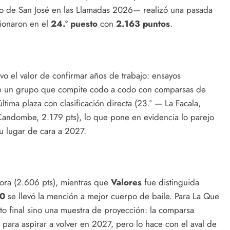
o de San José en las Llamadas 2026— realizó una pasada
cionaron en el
24.º puesto
con
2.163 puntos
.
uvo el valor de confirmar años de trabajo: ensayos
n de un grupo que compite codo a codo con comparsas de
ltima plaza con clasificación directa (23.º — La Facala,
Candombe, 2.179 pts), lo que pone en evidencia lo parejo
su lugar de cara a 2027.
ra (2.606 pts), mientras que
Valores
fue distinguida
80
se llevó la mención a mejor cuerpo de baile. Para La Que
to final sino una muestra de proyección: la comparsa
para aspirar a volver en 2027, pero lo hace con el aval de